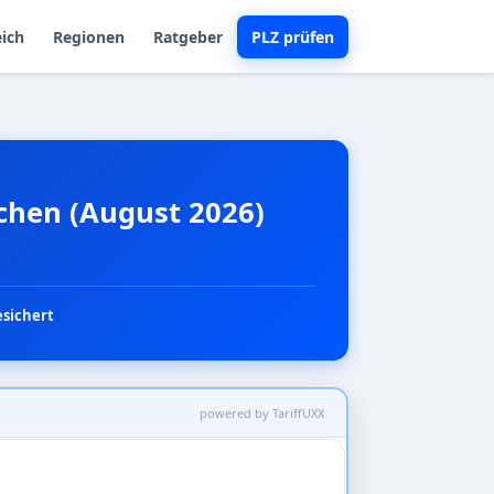
eich
Regionen
Ratgeber
PLZ prüfen
ichen (August 2026)
esichert
powered by TariffUXX