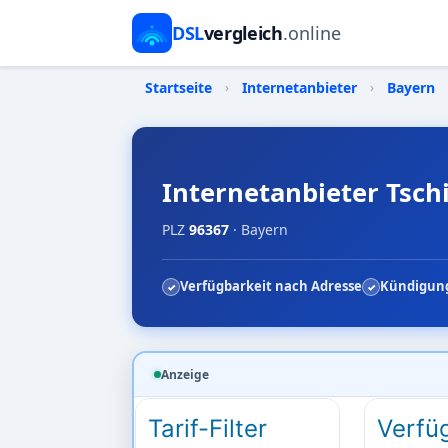
DSL
vergleich
.online
Startseite
›
Internetanbieter
›
Bayern
Internetanbieter Tschi
PLZ
96367
· Bayern
Verfügbarkeit nach Adresse
Kündigung
Anzeige