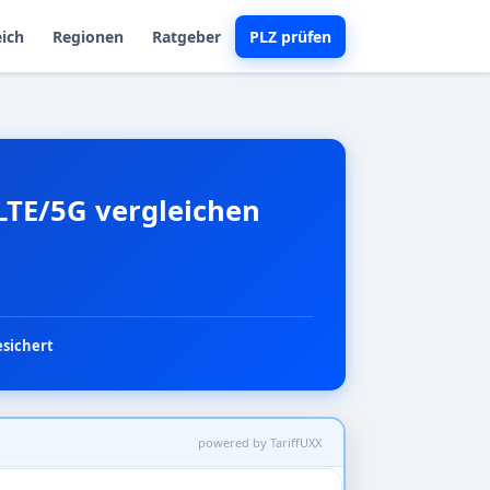
eich
Regionen
Ratgeber
PLZ prüfen
LTE/5G vergleichen
esichert
powered by TariffUXX