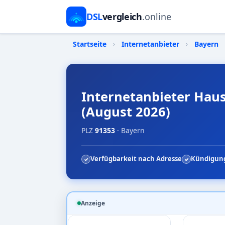
DSL
vergleich
.online
Startseite
›
Internetanbieter
›
Bayern
Internetanbieter Haus
(August 2026)
PLZ
91353
· Bayern
Verfügbarkeit nach Adresse
Kündigung
Anzeige