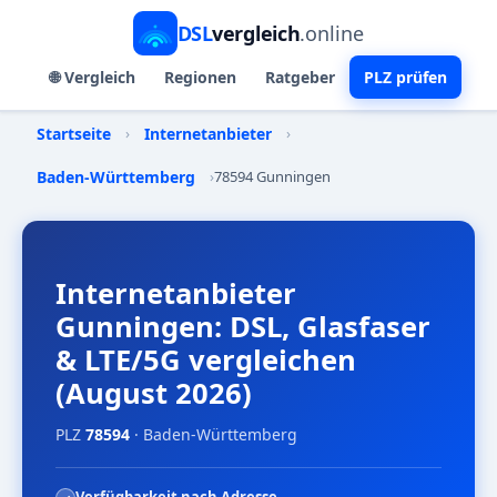
DSL
vergleich
.online
🌐 Vergleich
Regionen
Ratgeber
PLZ prüfen
Startseite
›
Internetanbieter
›
Baden-Württemberg
›
78594 Gunningen
Internetanbieter
Gunningen: DSL, Glasfaser
& LTE/5G vergleichen
(August 2026)
PLZ
78594
· Baden-Württemberg