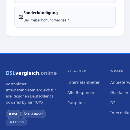
Sonderkündigung
⚖️
Bei Preiserhöhung wechseln
VERGLEICH
WISSEN
DSL
vergleich
.online
Internetanbieter
Anbieterw
Kostenloser
Internetanbietervergleich für
Alle Regionen
Glasfaser 
alle Regionen Deutschlands,
powered by TariffUXX.
Ratgeber
DSL
Internetk
🌐 DSL
💡 Glasfaser
📡 LTE/5G