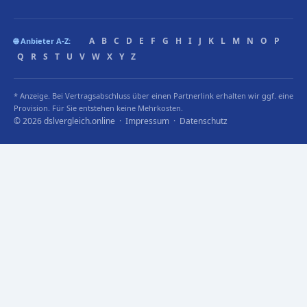
A
B
C
D
E
F
G
H
I
J
K
L
M
N
O
P
🌐 Anbieter A-Z:
Q
R
S
T
U
V
W
X
Y
Z
* Anzeige. Bei Vertragsabschluss über einen Partnerlink erhalten wir ggf. eine
Provision. Für Sie entstehen keine Mehrkosten.
© 2026 dslvergleich.online ·
Impressum
·
Datenschutz