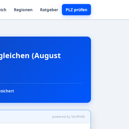
eich
Regionen
Ratgeber
PLZ prüfen
rgleichen (August
esichert
powered by TariffUXX