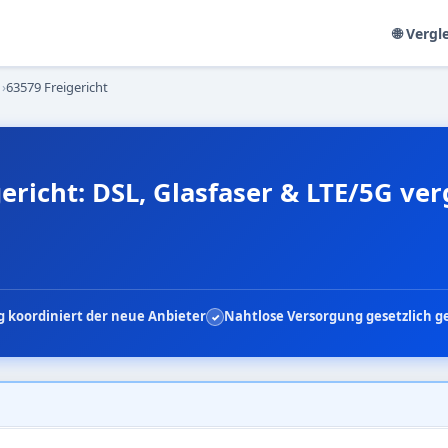
🌐 Vergl
›
63579 Freigericht
ericht: DSL, Glasfaser & LTE/5G ve
 koordiniert der neue Anbieter
Nahtlose Versorgung gesetzlich g