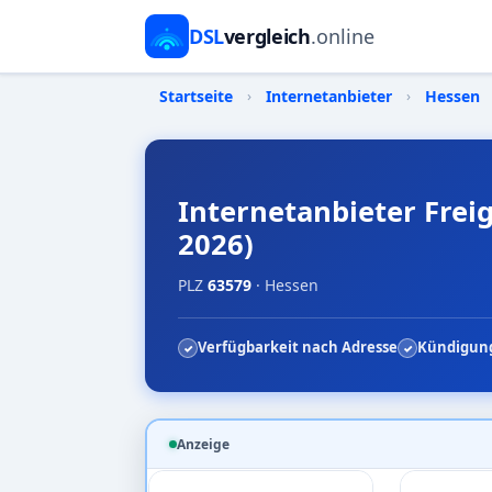
DSL
vergleich
.online
Startseite
›
Internetanbieter
›
Hessen
Internetanbieter Freig
2026)
PLZ
63579
· Hessen
Verfügbarkeit nach Adresse
Kündigung
Anzeige