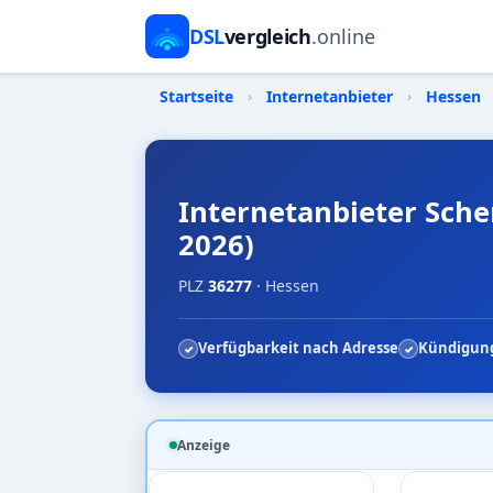
DSL
vergleich
.online
Startseite
›
Internetanbieter
›
Hessen
Internetanbieter Sche
2026)
PLZ
36277
· Hessen
Verfügbarkeit nach Adresse
Kündigung
Anzeige