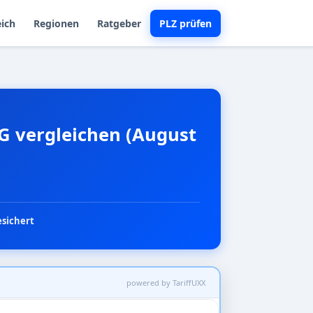
eich
Regionen
Ratgeber
PLZ prüfen
5G vergleichen (August
esichert
powered by TariffUXX