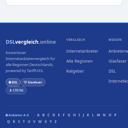
VERGLEICH
WISSEN
DSL
vergleich
.online
Internetanbieter
Anbieterw
Kostenloser
Internetanbietervergleich für
Alle Regionen
Glasfaser 
alle Regionen Deutschlands,
powered by TariffUXX.
Ratgeber
DSL
Internetk
🌐 DSL
💡 Glasfaser
📡 LTE/5G
A
B
C
D
E
F
G
H
I
J
K
L
M
N
O
P
🌐 Anbieter A-Z:
Q
R
S
T
U
V
W
X
Y
Z