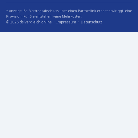
* Anzeige. Bei Vertragsabschluss über einen Partnerlink erhalten wir ggf. eine
Provision. Für Sie entstehen keine Mehrkosten.
© 2026 dslvergleich.online ·
Impressum
·
Datenschutz