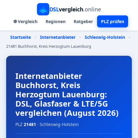
DSL
vergleich
.online
🌐 Vergleich
Regionen
Ratgeber
PLZ prüfen
Startseite
›
Internetanbieter
›
Schleswig-Holstein
›
21481 Buchhorst, Kreis Herzogtum Lauenburg
Internetanbieter
Buchhorst, Kreis
Herzogtum Lauenburg:
DSL, Glasfaser & LTE/5G
vergleichen (August 2026)
PLZ
21481
· Schleswig-Holstein