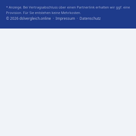
* Anzeige. Bei Vertragsabschluss über einen Partnerlink erhalten wir ggf. eine
Provision. Für Sie entstehen keine Mehrkosten.
© 2026 dslvergleich.online ·
Impressum
·
Datenschutz