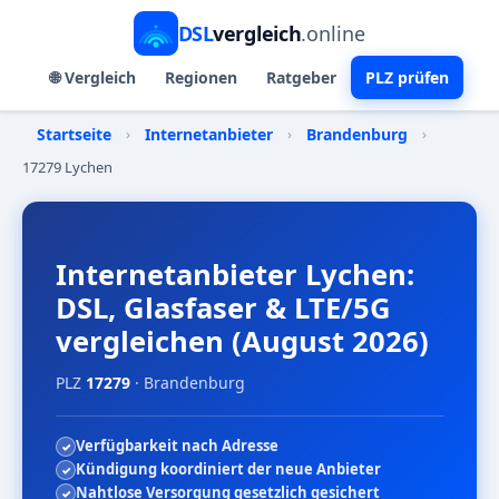
DSL
vergleich
.online
🌐 Vergleich
Regionen
Ratgeber
PLZ prüfen
Startseite
›
Internetanbieter
›
Brandenburg
›
17279 Lychen
Internetanbieter Lychen:
DSL, Glasfaser & LTE/5G
vergleichen (August 2026)
PLZ
17279
· Brandenburg
Verfügbarkeit nach Adresse
Kündigung koordiniert der neue Anbieter
Nahtlose Versorgung gesetzlich gesichert