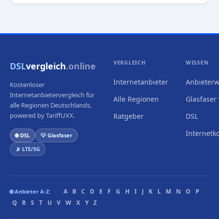
VERGLEICH
WISSEN
DSL
vergleich
.online
Internetanbieter
Anbieterw
Kostenloser
Internetanbietervergleich für
Alle Regionen
Glasfaser 
alle Regionen Deutschlands,
powered by TariffUXX.
Ratgeber
DSL
Internetk
🌐 DSL
💡 Glasfaser
📡 LTE/5G
A
B
C
D
E
F
G
H
I
J
K
L
M
N
O
P
🌐 Anbieter A-Z:
Q
R
S
T
U
V
W
X
Y
Z