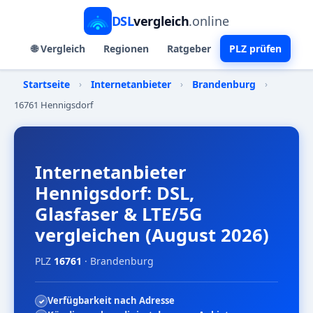
DSL
vergleich
.online
🌐 Vergleich
Regionen
Ratgeber
PLZ prüfen
Startseite
›
Internetanbieter
›
Brandenburg
›
16761 Hennigsdorf
Internetanbieter
Hennigsdorf: DSL,
Glasfaser & LTE/5G
vergleichen (August 2026)
PLZ
16761
· Brandenburg
Verfügbarkeit nach Adresse