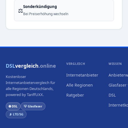
Sonderkündigung
⚖️
Bei Preiserhöhung wechseln
VERGLEICH
WISSEN
DSL
vergleich
.online
Internetanbieter
Anbieterw
Kostenloser
Internetanbietervergleich für
Alle Regionen
Glasfaser 
alle Regionen Deutschlands,
powered by TariffUXX.
Ratgeber
DSL
Internetk
🌐 DSL
💡 Glasfaser
📡 LTE/5G