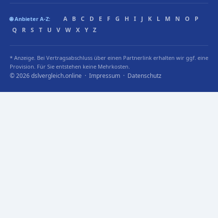
A
B
C
D
E
F
G
H
I
J
K
L
M
N
O
P
🌐 Anbieter A-Z:
Q
R
S
T
U
V
W
X
Y
Z
* Anzeige. Bei Vertragsabschluss über einen Partnerlink erhalten wir ggf. eine
Provision. Für Sie entstehen keine Mehrkosten.
© 2026 dslvergleich.online ·
Impressum
·
Datenschutz