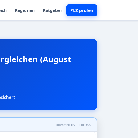
eich
Regionen
Ratgeber
PLZ prüfen
ergleichen (August
esichert
powered by TariffUXX