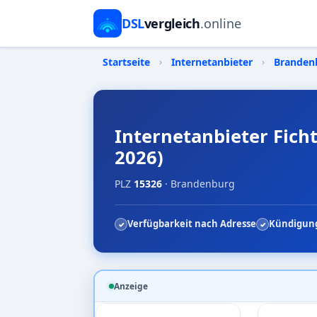
DSL
vergleich
.online
Startseite
›
Internetanbieter
›
Branden
Internetanbieter Fich
2026)
PLZ
15326
· Brandenburg
Verfügbarkeit nach Adresse
Kündigung
Anzeige