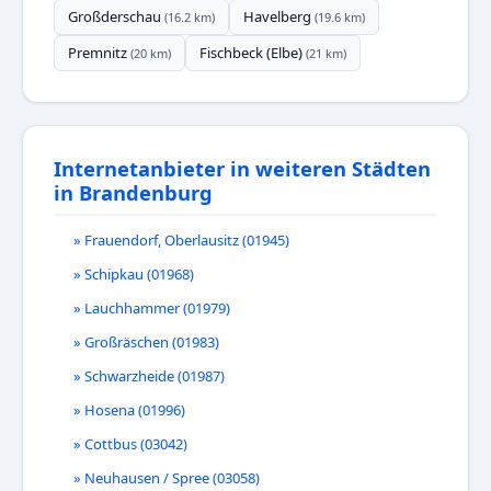
Großderschau
Havelberg
(16.2 km)
(19.6 km)
Premnitz
Fischbeck (Elbe)
(20 km)
(21 km)
Internetanbieter in weiteren Städten
in Brandenburg
» Frauendorf, Oberlausitz (01945)
» Schipkau (01968)
» Lauchhammer (01979)
» Großräschen (01983)
» Schwarzheide (01987)
» Hosena (01996)
» Cottbus (03042)
» Neuhausen / Spree (03058)