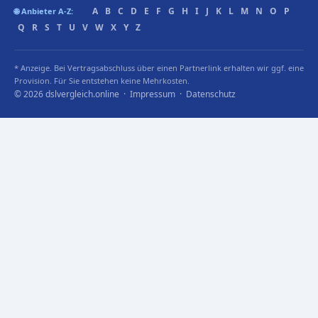
A
B
C
D
E
F
G
H
I
J
K
L
M
N
O
P
🌐 Anbieter A-Z:
Q
R
S
T
U
V
W
X
Y
Z
* Anzeige. Bei Vertragsabschluss über einen Partnerlink erhalten wir ggf. eine
Provision. Für Sie entstehen keine Mehrkosten.
© 2026 dslvergleich.online ·
Impressum
·
Datenschutz