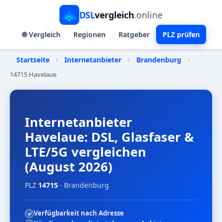
DSL
vergleich
.online
🌐 Vergleich
Regionen
Ratgeber
PLZ prüfen
Startseite
›
Internetanbieter
›
Brandenburg
›
14715 Havelaue
Internetanbieter
Havelaue: DSL, Glasfaser &
LTE/5G vergleichen
(August 2026)
PLZ
14715
· Brandenburg
Verfügbarkeit nach Adresse