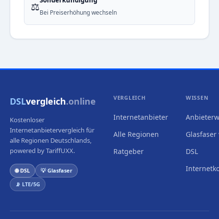
Sonderkündigung
⚖️
Bei Preiserhöhung wechseln
VERGLEICH
WISSEN
DSL
vergleich
.online
Internetanbieter
Anbieterw
Kostenloser
Internetanbietervergleich für
Alle Regionen
Glasfaser 
alle Regionen Deutschlands,
powered by TariffUXX.
Ratgeber
DSL
Internetk
🌐 DSL
💡 Glasfaser
📡 LTE/5G