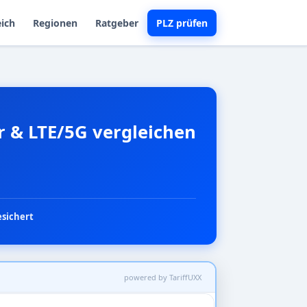
eich
Regionen
Ratgeber
PLZ prüfen
er & LTE/5G vergleichen
esichert
powered by TariffUXX