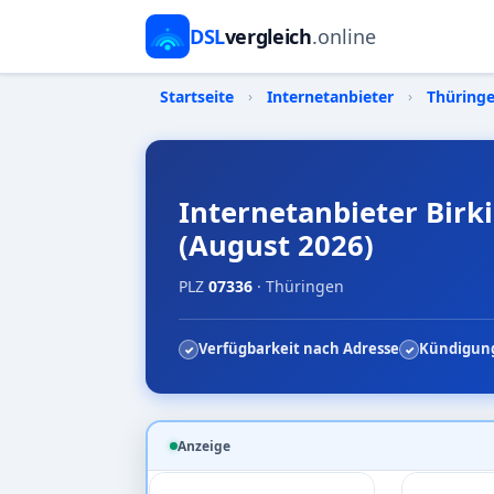
DSL
vergleich
.online
Startseite
›
Internetanbieter
›
Thüring
Internetanbieter Birki
(August 2026)
PLZ
07336
· Thüringen
Verfügbarkeit nach Adresse
Kündigung
Anzeige